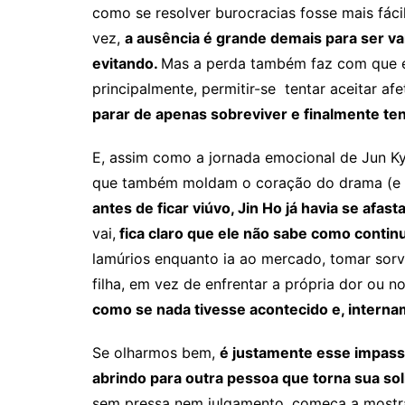
como se resolver burocracias fosse mais fácil
vez,
a ausência é grande demais para ser var
evitando.
Mas a perda também faz com que ela
principalmente, permitir-se tentar aceitar af
parar de apenas sobreviver e finalmente ten
E, assim como a jornada emocional de Jun Ky
que também moldam o coração do drama (e 
antes de ficar viúvo, Jin Ho já havia se afa
vai,
fica claro que ele não sabe como continua
lamúrios enquanto ia ao mercado, tomar sorve
filha, em vez de enfrentar a própria dor ou n
como se nada tivesse acontecido e, interna
Se olharmos bem,
é justamente esse impasse
abrindo para outra pessoa que torna sua sol
sem pressa nem julgamento, começa a mostra