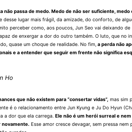
olta não passa de medo. Medo de não ser suficiente, medo
 desse lugar mais frágil, da amizade, do conforto, de a
ito perceber como, aos poucos, Jun Seo vai deixando de a
apaz de enxergar a dor do outro também. O luto, que no in
o, quase um choque de realidade. No fim,
a perda não ape
nais e a entender que seguir em frente não significa esq
in Ho
mances que não existem para “consertar vidas”,
mas sim p
dente é o relacionamento entre Jun Kyung e Ju Do Hyun (C
a a dor que ela carrega.
Ele não é um herói surreal e ne
ar novamente.
Esse amor cresce devagar, sem pressa nem p