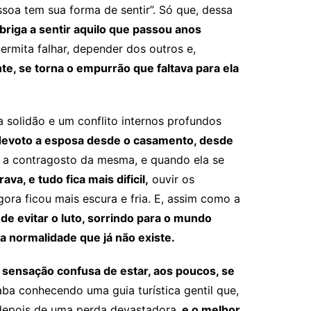
ssoa tem sua forma de sentir”. Só que, dessa
briga a sentir aquilo que passou anos
rmita falhar, depender dos outros e,
e, se torna o empurrão que faltava para ela
 solidão e um conflito internos profundos
devoto a esposa desde o casamento, desde
a contragosto da mesma, e quando ela se
a, e tudo fica mais dificil,
ouvir os
ora ficou mais escura e fria. E, assim como a
de evitar o luto, sorrindo para o mundo
a normalidade que já não existe.
 sensação confusa de estar, aos poucos, se
ba conhecendo uma guia turística gentil que,
 depois de uma perda devastadora
, e o melhor