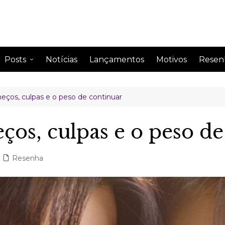
Posts
Notícias
Lançamentos
Motivos
Resen
Anime
Drama
ços, culpas e o peso de continuar
Comentando
Drama
Curiosidades
Drama
os, culpas e o peso de
Impressão semanal
Drama
Leitura
Drama
Resenha
Perfil de famosos
Citações