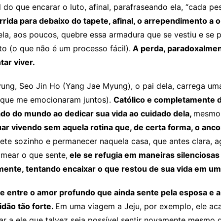
 do que encarar o luto, afinal, parafraseando ela, “cada pe
rida para debaixo do tapete, afinal, o arrependimento a o
, aos poucos, quebre essa armadura que se vestiu e se pe
eto (o que não é um processo fácil).
A perda, paradoxalment
tar viver.
ung, Seo Jin Ho (Yang Jae Myung), o pai dela, carrega uma
que me emocionaram juntos).
Católico e completamente 
stado do mundo ao dedicar sua vida ao cuidado dela,
mesmo 
r vivendo sem aquela rotina que, de certa forma, o ancorav
te sozinho e permanecer naquela casa, que antes clara, ag
omear o que sente,
ele se refugia em maneiras silenciosas 
mente, tentando encaixar o que restou de sua vida em um
 entre o amor profundo que ainda sente pela esposa e a
idão tão forte.
Em uma viagem a Jeju, por exemplo, ele aca
r a ele que talvez seja possível sentir novamente mesmo