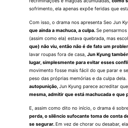
recriminações e mágoas acumuladas,
como s
sofrimento, ela apenas expõe feridas que e
Com isso, o drama nos apresenta Seo Jun Ky
que ainda a machuca, a culpa.
Se pensarmos 
(assim como ela) estava quebrada, mas escol
que) não viu, então não é de fato um probl
lavar roupas fora de casa,
Jun Kyung também
lugar, simplesmente para evitar esses confl
movimento fosse mais fácil do que parar e s
peso das próprias memórias e da culpa dela
autopunição,
Jun Kyung parece acreditar que
mesma, admitir que está machucada e que p
E, assim como dito no início, o drama é sobr
perda, o silêncio sufocante toma de conta 
se segurar.
Em vez de chorar ou desabar, el