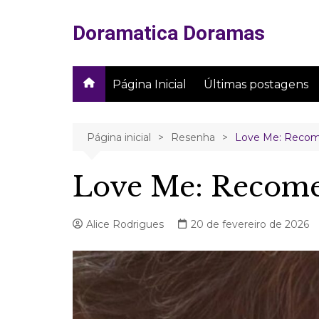
Ir
para
Doramatica Doramas
o
conteúdo
Página Inicial
Últimas postagens
Página inicial
Resenha
Love Me: Recome
Love Me: Recomeç
Alice Rodrigues
20 de fevereiro de 2026