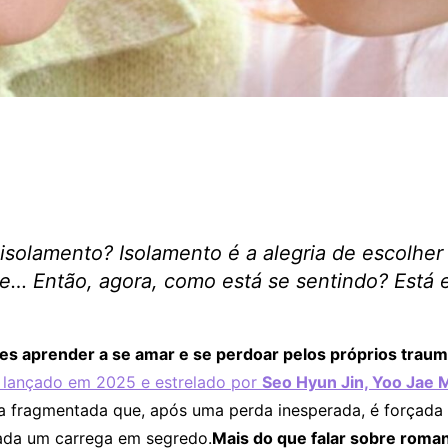
isolamento? Isolamento é a alegria de escolher 
e… Então, agora, como está se sentindo? Está e
es aprender a se amar e se perdoar pelos próprios trau
lançado em 2025 e estrelado por
Seo Hyun Jin, Yoo Jae 
a fragmentada que, após uma perda inesperada, é forçada 
 cada um carrega em segredo.
Mais do que falar sobre roman