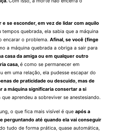
nça.
Com isso, a morte não encerra o
r e se esconder, em vez de lidar com aquilo
u tempos quebrada, ela sabia que a máquina
ão encarar o problema.
Afinal, se você (finge
o a máquina quebrada a obriga a sair para
a casa da amiga ou em qualquer outro
ria casa,
é como se permanecer em
ou em uma relação, ela pudesse escapar do
penas de praticidade ou descuido, mas de
 a máquina significaria consertar a si
 que aprendeu a sobreviver se anestesiando.
ng, o que fica mais visível é que
após a
se perguntando até quando ela vai conseguir
do tudo de forma prática, quase automática,