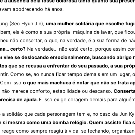
e a ausência dela fosse dolorosa tanto quanto sua prese
stavam apodrecendo há anos.
ung (Seo Hyun Jin),
uma mulher solitária que escolhe fugi
bem, ela é como a sua própria máquina de lavar, que fico
heu não consertar, o que, na verdade, é a sua forma de n
ema… certo?
Na verdade… não está certo, porque assim com
 vive se deslocando emocionalmente, buscando abrigo n
itos que se recusa a enfrentar do seu passado, a sua próp
entir. Como se, ao nunca ficar tempo demais em um lugar, 
. Com isso
o que mais machuca é notar que não se trata a
 não merece conforto, estabilidade ou descanso.
Consertar
recisa de ajuda.
E isso exige coragem demais para alguém
e a solidão que cada personagem tem e, no caso da Jun Kyu
de si mesma como uma bomba relógio. Quem assiste fica 
a reage como sempre reagiu à vida, se fechando, organizan