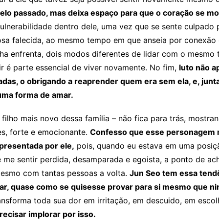
pelo passado, mas deixa espaço para que o coração se mo
lnerabilidade dentro dele, uma vez que se sente culpado p
osa falecida, ao mesmo tempo em que anseia por conexão 
ha enfrenta, dois modos diferentes de lidar com o mesmo 
r é parte essencial de viver novamente. No fim,
luto não a
das, o obrigando a reaprender quem era sem ela, e, junt
uma forma de amar.
 filho mais novo dessa família – não fica para trás, mostr
es, forte e emocionante.
Confesso que esse personagem m
epresentada por ele,
pois, quando eu estava em uma posição
 de me sentir perdida, desamparada e egoista, a ponto de ac
 mesmo com tantas pessoas a volta.
Jun Seo tem essa tendê
udar, quase como se quisesse provar para si mesmo que n
transforma toda sua dor em irritação, em descuido, em esco
ecisar implorar por isso.