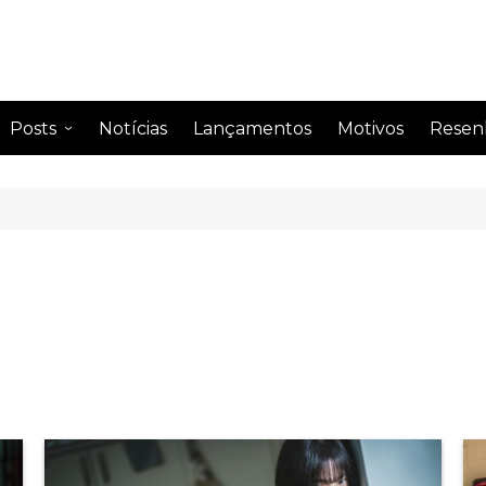
Posts
Notícias
Lançamentos
Motivos
Resen
Anime
Drama
Comentando
Drama
Curiosidades
Drama
Impressão semanal
Drama
Leitura
Drama
Perfil de famosos
Citações