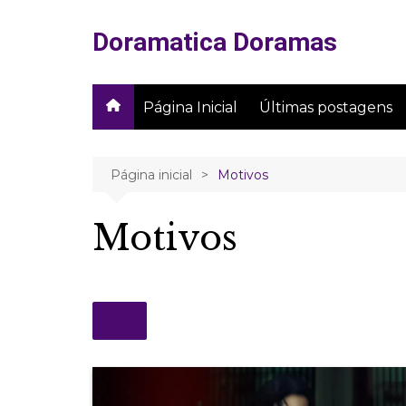
Ir
para
Doramatica Doramas
o
conteúdo
Página Inicial
Últimas postagens
Página inicial
Motivos
Motivos