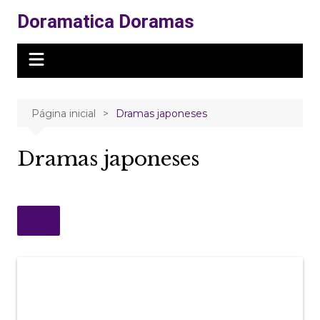
Ir
Doramatica Doramas
para
o
conteúdo
Página inicial
Dramas japoneses
Dramas japoneses