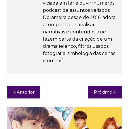
viciada em ler e ouvir inúmeros
podcast de assuntos variados.
Dorameira desde de 2016, adora
acompanhar e analisar
narrativas e conteúdos que
fazem parte da criação de um
drama (elenco, filtros usados,
fotografia, simbologia das cenas
e outros).
Navegação
Anterior
Próximo
de
Post