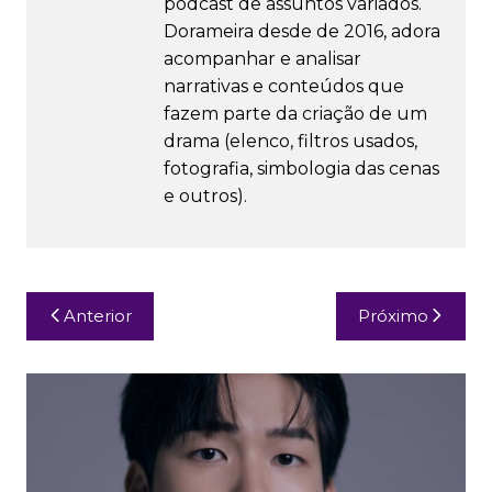
podcast de assuntos variados.
Dorameira desde de 2016, adora
acompanhar e analisar
narrativas e conteúdos que
fazem parte da criação de um
drama (elenco, filtros usados,
fotografia, simbologia das cenas
e outros).
Navegação
Anterior
Próximo
de
Post