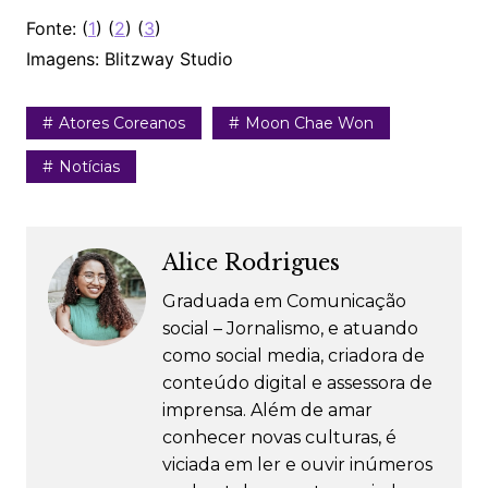
Fonte: (
1
) (
2
) (
3
)
Imagens: Blitzway Studio
Atores Coreanos
Moon Chae Won
Notícias
Alice Rodrigues
Graduada em Comunicação
social – Jornalismo, e atuando
como social media, criadora de
conteúdo digital e assessora de
imprensa. Além de amar
conhecer novas culturas, é
viciada em ler e ouvir inúmeros