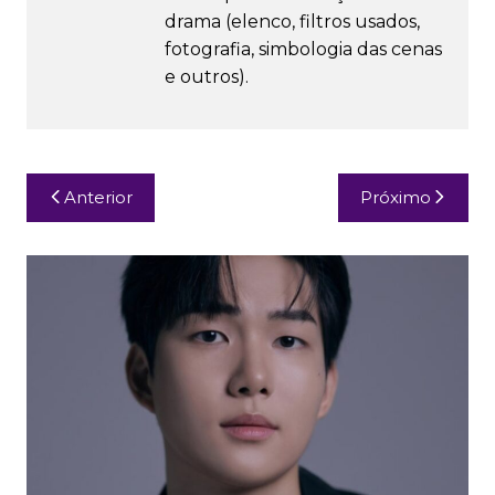
drama (elenco, filtros usados,
fotografia, simbologia das cenas
e outros).
Navegação
Anterior
Próximo
de
Post