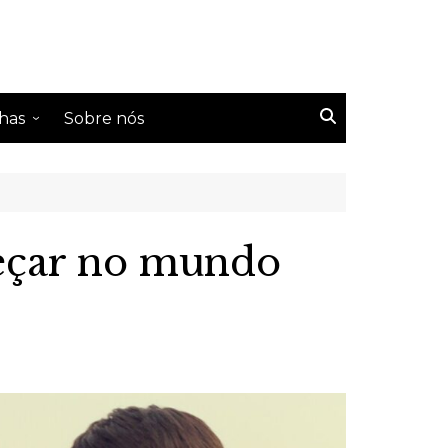
has
Sobre nós
s Tailândeses
s Coreanos
s Chineses
meçar no mundo
s Taiwaneses
s japoneses