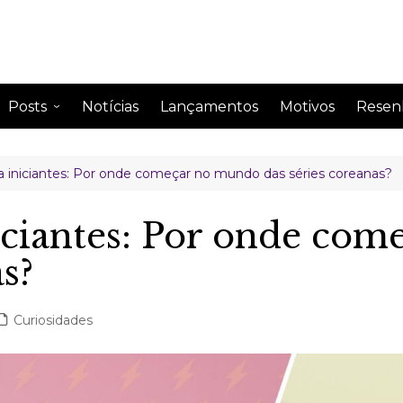
Posts
Notícias
Lançamentos
Motivos
Resen
Anime
Drama
a iniciantes: Por onde começar no mundo das séries coreanas?
Comentando
Drama
Curiosidades
Drama
iciantes: Por onde co
Impressão semanal
Drama
s?
Leitura
Drama
Perfil de famosos
Curiosidades
Citações