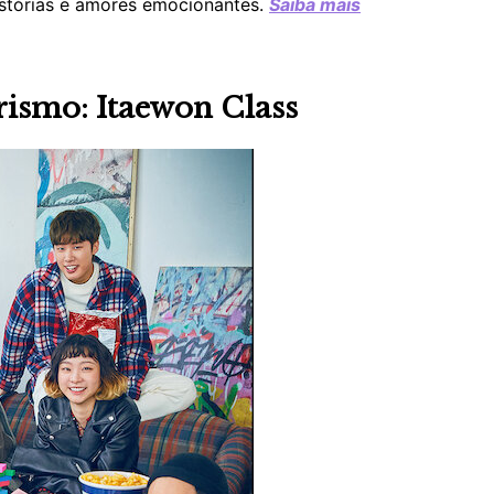
istórias e amores emocionantes.
Saiba mais
rismo: Itaewon Class