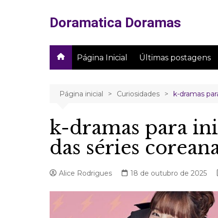
Ir
para
Doramatica Doramas
o
conteúdo
Página Inicial
Últimas postagens
Página inicial
Curiosidades
k-dramas par
k-dramas para in
das séries coreana
Alice Rodrigues
18 de outubro de 2025