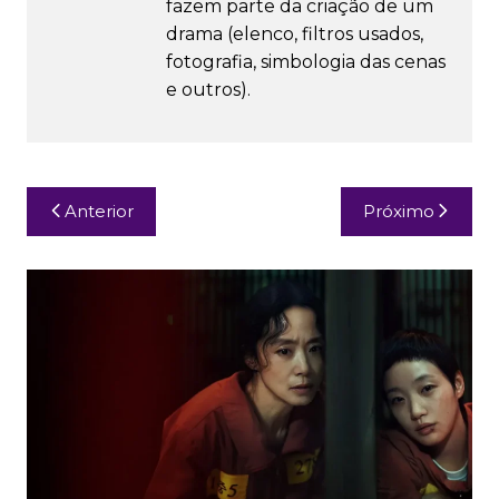
fazem parte da criação de um
drama (elenco, filtros usados,
fotografia, simbologia das cenas
e outros).
Navegação
Anterior
Próximo
de
Post