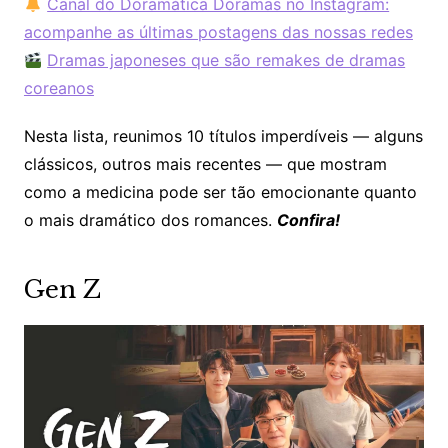
Canal do Doramática Doramas no Instagram:
acompanhe as últimas postagens das nossas redes
Dramas japoneses que são remakes de dramas
coreanos
Nesta lista, reunimos 10 títulos imperdíveis — alguns
clássicos, outros mais recentes — que mostram
como a medicina pode ser tão emocionante quanto
o mais dramático dos romances.
Confira!
Gen Z