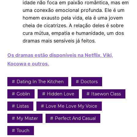
idade não foca em paixão romântica, mas em
uma conexão emocional profunda. Ele é um
homem exausto pela vida, ela é uma jovem
cheia de cicatrizes. A relação deles é sobre
cura mútua, empatia e humanidade, um dos
dramas mais sensíveis já feitos.
Os dramas estão disponíveis na Netflix, Viki,
Kocowa e outros.
Dating In The Kitchen
Doctors
Goblin
Hidden Love
Itaewon Class
Listas
Love Me Love My Voice
My Mister
Perfect And Casual
Touch