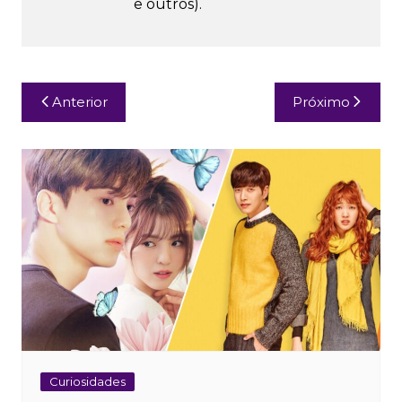
e outros).
Navegação
Anterior
Próximo
de
Post
Curiosidades