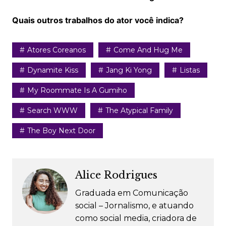
Quais outros trabalhos do ator você indica?
Atores Coreanos
Come And Hug Me
Dynamite Kiss
Jang Ki Yong
Listas
My Roommate Is A Gumiho
Search WWW
The Atypical Family
The Boy Next Door
Alice Rodrigues
Graduada em Comunicação
social – Jornalismo, e atuando
como social media, criadora de