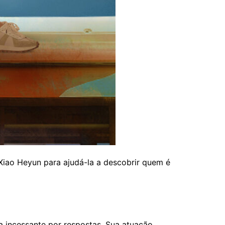
 Xiao Heyun para ajudá-la a descobrir quem é
a incessante por respostas. Sua atuação