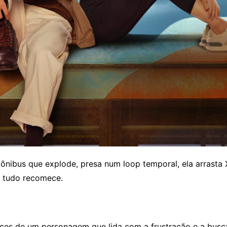
 ônibus que explode, presa num loop temporal, ela arrasta
ue tudo recomece.
nces de um personagem que lida com a frustração e a busc