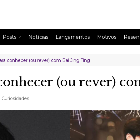
Posts
Notícias
Lançamentos
Motivos
Resen
Anime
Drama
ara conhecer (ou rever) com Bai Jing Ting
Comentando
Drama
Curiosidades
Drama
conhecer (ou rever) com
Impressão semanal
Drama
Leitura
Drama
Curiosidades
Perfil de famosos
Citações