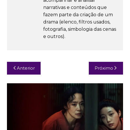
acompanhar e analisar
narrativas e conteúdos que
fazem parte da criação de um
drama (elenco, filtros usados,
fotografia, simbologia das cenas
e outros).
Navegação
Anterior
Próximo
de
Post