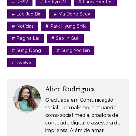
KBS2
Ko Kyu Pil
Lançamentos
Lee Joo Bin
Ma Dong Seok
Notícias
Park Hyung Shik
Regina Lei
Seo In Guk
Sung Dong Il
Sung Yoo Bin
Twelve
Alice Rodrigues
Graduada em Comunicação
social – Jornalismo, e atuando
como social media, criadora de
conteúdo digital e assessora de
imprensa. Além de amar