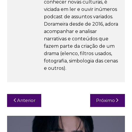
conhecer novas culturas, é
viciada em ler e ouvir inúmeros
podcast de assuntos variados.
Dorameira desde de 2016, adora
acompanhar e analisar
narrativas e conteúdos que
fazem parte da criação de um
drama (elenco, filtros usados,
fotografia, simbologia das cenas
e outros).
Navegação
Anterior
Próximo
de
Post