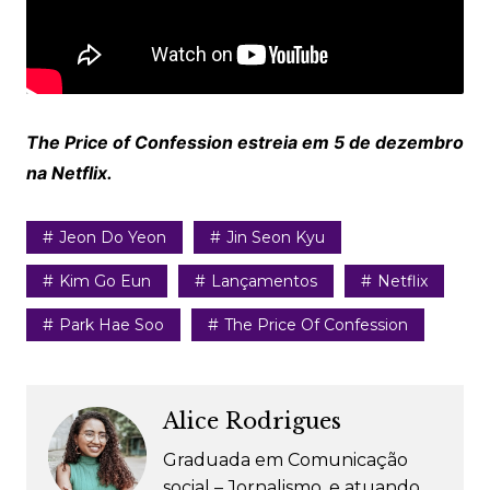
The Price of Confession estreia em 5 de dezembro
na Netflix.
Jeon Do Yeon
Jin Seon Kyu
Kim Go Eun
Lançamentos
Netflix
Park Hae Soo
The Price Of Confession
Alice Rodrigues
Graduada em Comunicação
social – Jornalismo, e atuando