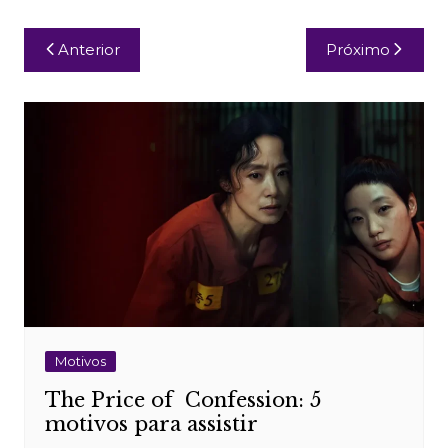
Navegação
Anterior
Próximo
de
Post
Motivos
The Price of Confession: 5
motivos para assistir