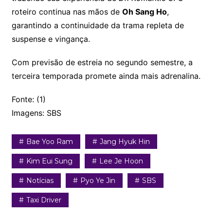
roteiro continua nas mãos de
Oh Sang Ho
,
garantindo a continuidade da trama repleta de
suspense e vingança.
Com previsão de estreia no segundo semestre, a
terceira temporada promete ainda mais adrenalina.
Fonte: (1)
Imagens: SBS
Bae Yoo Ram
Jang Hyuk Hin
Kim Eui Sung
Lee Je Hoon
Notícias
Pyo Ye Jin
SBS
Taxi Driver