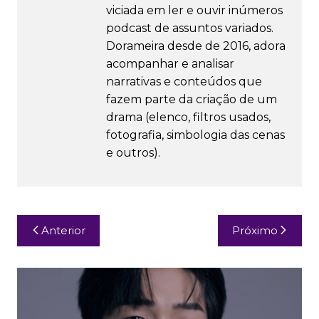
viciada em ler e ouvir inúmeros
podcast de assuntos variados.
Dorameira desde de 2016, adora
acompanhar e analisar
narrativas e conteúdos que
fazem parte da criação de um
drama (elenco, filtros usados,
fotografia, simbologia das cenas
e outros).
Navegação
Anterior
Próximo
de
Post