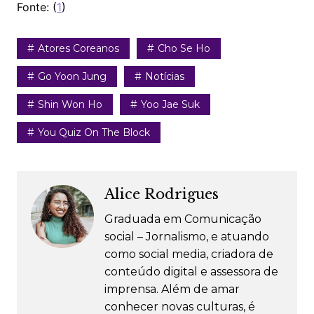
Fonte: (
1
)
Atores Coreanos
Cho Se Ho
Go Yoon Jung
Notícias
Shin Won Ho
Yoo Jae Suk
You Quiz On The Block
Alice Rodrigues
Graduada em Comunicação
social – Jornalismo, e atuando
como social media, criadora de
conteúdo digital e assessora de
imprensa. Além de amar
conhecer novas culturas, é