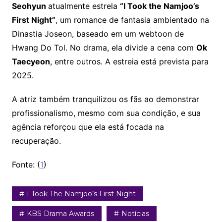
Seohyun
atualmente estrela
“I Took the Namjoo’s
First Night”
, um romance de fantasia ambientado na
Dinastia Joseon, baseado em um webtoon de
Hwang Do Tol. No drama, ela divide a cena com
Ok
Taecyeon
, entre outros. A estreia está prevista para
2025.
A atriz também tranquilizou os fãs ao demonstrar
profissionalismo, mesmo com sua condição, e sua
agência reforçou que ela está focada na
recuperação.
Fonte: (
1
)
I Took The Namjoo’s First Night
KBS Drama Awards
Notícias