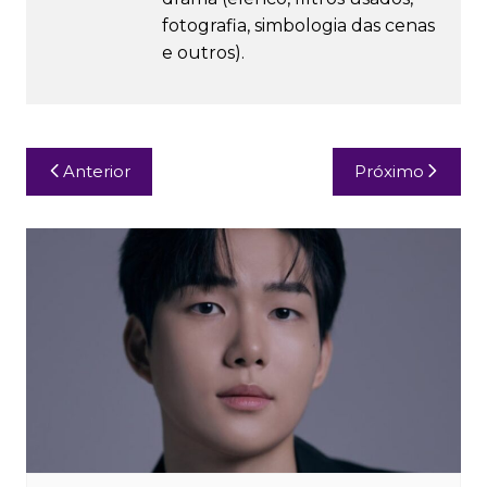
fotografia, simbologia das cenas
e outros).
Navegação
Anterior
Próximo
de
Post