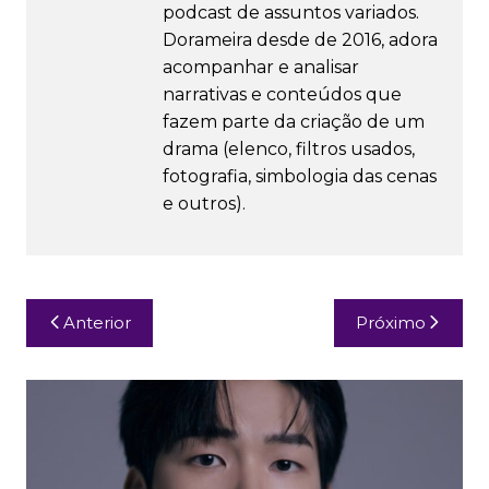
podcast de assuntos variados.
Dorameira desde de 2016, adora
acompanhar e analisar
narrativas e conteúdos que
fazem parte da criação de um
drama (elenco, filtros usados,
fotografia, simbologia das cenas
e outros).
Navegação
Anterior
Próximo
de
Post