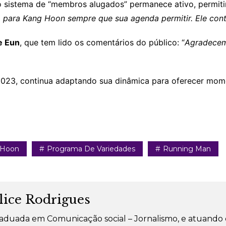
o sistema de “membros alugados” permanece ativo, permit
a para Kang Hoon sempre que sua agenda permitir. Ele con
e Eun
, que tem lido os comentários do público: “
Agradecem
2023, continua adaptando sua dinâmica para oferecer mome
 Hoon
Programa De Variedades
Running Man
lice Rodrigues
aduada em Comunicação social – Jornalismo, e atuando 