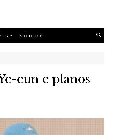
has
Sobre nós
s Tailândeses
s Coreanos
s Chineses
 Ye-eun e planos
s Taiwaneses
s japoneses