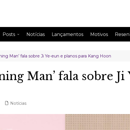
Posts
Notícias
Lançamentos
Motivos
Resen
Anime
Drama
ing Man’ fala sobre Ji Ye-eun e planos para Kang Hoon
Comentando
Drama
Curiosidades
Drama
ing Man’ fala sobre Ji
Impressão semanal
Drama
Leitura
Drama
Perfil de famosos
Notícias
Citações