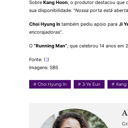
Sobre
Kang Hoon
, o produtor destacou que 
sua disponibilidade. “
Nossa porta está abert
Choi Hyung In
também pediu apoio para
Ji Y
encorajadoras
“.
O
“Running Man”
, que celebrou 14 anos em 
Fonte: (
1
)
Imagens: SBS
Choi Hyung In
Ji Ye Eun
Kang
A
Gr