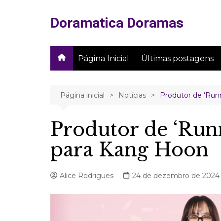
Ir
para
Doramatica Doramas
o
conteúdo
Página Inicial
Últimas postagens
Página inicial
Notícias
Produtor de ‘Runn
Produtor de ‘Runn
para Kang Hoon
Alice Rodrigues
24 de dezembro de 2024