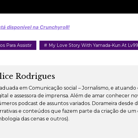
á disponível na Crunchyroll!
os Para Assistir
My Love Story With Yamada-Kun At Lv9
lice Rodrigues
aduada em Comunicação social – Jornalismo, e atuando 
gital e assessora de imprensa. Além de amar conhecer nova
úmeros podcast de assuntos variados. Dorameira desde d
rrativas e conteúdos que fazem parte da criação de um dr
mbologia das cenas e outros).