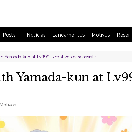
Posts
Notícias
Lançamentos
Motivos
Resen
Anime
Drama
h Yamada-kun at Lv999: 5 motivos para assistir
Comentando
Drama
Curiosidades
Drama
th Yamada-kun at Lv99
Impressão semanal
Drama
Leitura
Drama
Perfil de famosos
Motivos
Citações