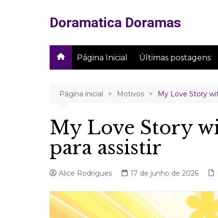
Ir
para
Doramatica Doramas
o
conteúdo
Página Inicial
Últimas postagens
Página inicial
Motivos
My Love Story wit
My Love Story wi
para assistir
Alice Rodrigues
17 de junho de 2026