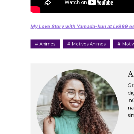
My Love Story with Yamada-kun at Lv999 est
Animes
Motivos Animes
Motiv
A
Gr
di
in
na
si