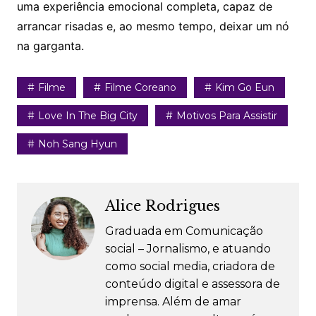
uma experiência emocional completa, capaz de
arrancar risadas e, ao mesmo tempo, deixar um nó
na garganta.
Filme
Filme Coreano
Kim Go Eun
Love In The Big City
Motivos Para Assistir
Noh Sang Hyun
Alice Rodrigues
Graduada em Comunicação
social – Jornalismo, e atuando
como social media, criadora de
conteúdo digital e assessora de
imprensa. Além de amar