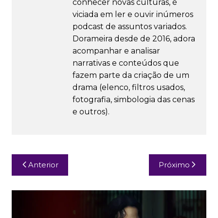
conhecer novas culturas, é
viciada em ler e ouvir inúmeros
podcast de assuntos variados.
Dorameira desde de 2016, adora
acompanhar e analisar
narrativas e conteúdos que
fazem parte da criação de um
drama (elenco, filtros usados,
fotografia, simbologia das cenas
e outros).
Navegação
Anterior
Próximo
de
Post