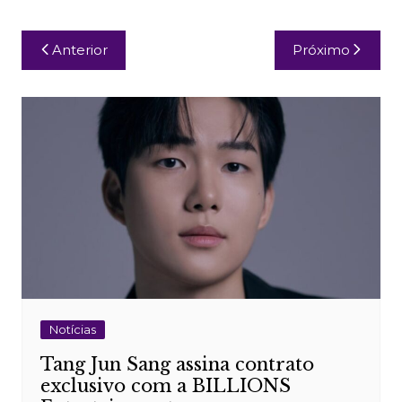
Navegação
Anterior
Próximo
de
Post
Notícias
Tang Jun Sang assina contrato
exclusivo com a BILLIONS