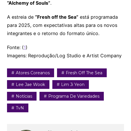
“Alchemy of Souls”
.
A estreia de
“Fresh off the Sea”
está programada
para 2025, com expectativas altas para os novos
integrantes e o retorno do formato único.
Fonte: (
1
)
Imagens: Reprodução/Log Studio e Artist Company
Atores Coreanos
Fresh Off The Sea
Lee Jae Wook
Lim Ji Yeon
Notícias
Programa De Variedades
TvN