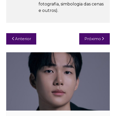
fotografia, simbologia das cenas
e outros).
Navegação
Anterior
Próximo
de
Post