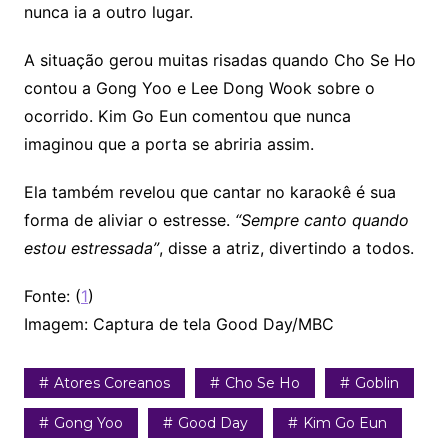
nunca ia a outro lugar.
A situação gerou muitas risadas quando Cho Se Ho
contou a Gong Yoo e Lee Dong Wook sobre o
ocorrido. Kim Go Eun comentou que nunca
imaginou que a porta se abriria assim.
Ela também revelou que cantar no karaokê é sua
forma de aliviar o estresse.
“Sempre canto quando
estou estressada”
, disse a atriz, divertindo a todos.
Fonte: (
1
)
Imagem: Captura de tela Good Day/MBC
Atores Coreanos
Cho Se Ho
Goblin
Gong Yoo
Good Day
Kim Go Eun