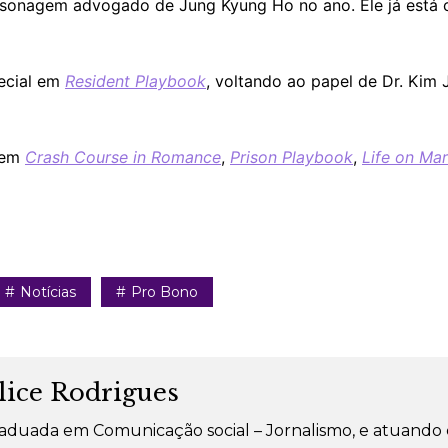
ersonagem advogado de Jung Kyung Ho no ano. Ele já est
pecial em
Resident Playbook
, voltando ao papel de Dr. Kim
 em
Crash Course in Romance
,
Prison Playbook
,
Life on Ma
Notícias
Pro Bono
lice Rodrigues
aduada em Comunicação social – Jornalismo, e atuando 