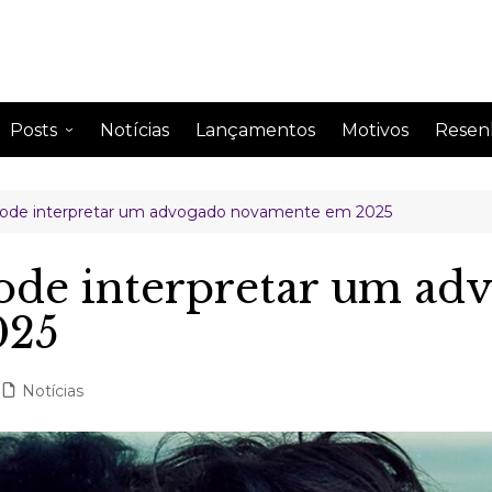
Posts
Notícias
Lançamentos
Motivos
Resen
Anime
Drama
ode interpretar um advogado novamente em 2025
Comentando
Drama
Curiosidades
Drama
ode interpretar um ad
Impressão semanal
Drama
025
Leitura
Drama
Perfil de famosos
Notícias
Citações