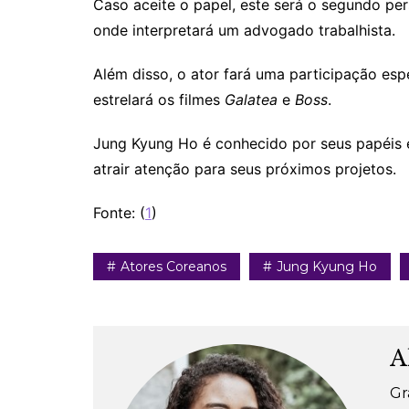
Caso aceite o papel, este será o segundo p
onde interpretará um advogado trabalhista.
Além disso, o ator fará uma participação es
estrelará os filmes
Galatea
e
Boss
.
Jung Kyung Ho é conhecido por seus papéis
atrair atenção para seus próximos projetos.
Fonte: (
1
)
Atores Coreanos
Jung Kyung Ho
A
Gr