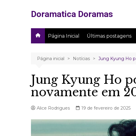
Ir
para
Doramatica Doramas
o
conteúdo
Página Inicial
Últimas postagens
Página inicial
Notícias
Jung Kyung Ho p
Jung Kyung Ho p
novamente em 2
Alice Rodrigues
19 de fevereiro de 2025