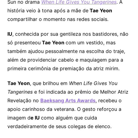
Sun no drama
When Life Gives You Tangerines
. A
história veio à tona após a mãe de
Tae Yeon
compartilhar o momento nas redes sociais.
IU
, conhecida por sua gentileza nos bastidores, não
só presenteou
Tae Yeon
com um vestido, mas
também ajudou pessoalmente na escolha do traje,
além de providenciar cabelo e maquiagem para a
primeira cerimônia de premiação da atriz mirim.
Tae Yeon
, que brilhou em
When Life Gives You
Tangerines
e foi indicada ao prêmio de Melhor Atriz
Revelação no
Baeksang Arts Awards
, recebeu o
apoio carinhoso da veterana. O gesto reforçou a
imagem d
e IU
como alguém que cuida
verdadeiramente de seus colegas de elenco.