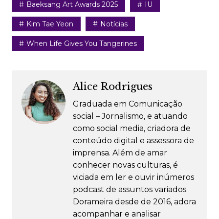
Baeksang Art Awards 2025
IU
Kim Tae Yeon
Notícias
When Life Gives You Tangerines
Alice Rodrigues
Graduada em Comunicação
social – Jornalismo, e atuando
como social media, criadora de
conteúdo digital e assessora de
imprensa. Além de amar
conhecer novas culturas, é
viciada em ler e ouvir inúmeros
podcast de assuntos variados.
Dorameira desde de 2016, adora
acompanhar e analisar