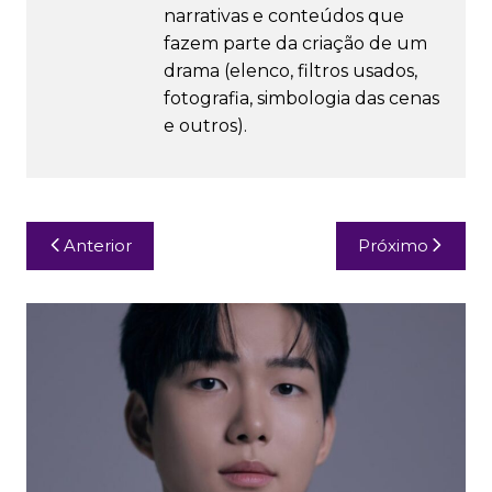
narrativas e conteúdos que
fazem parte da criação de um
drama (elenco, filtros usados,
fotografia, simbologia das cenas
e outros).
Navegação
Anterior
Próximo
de
Post