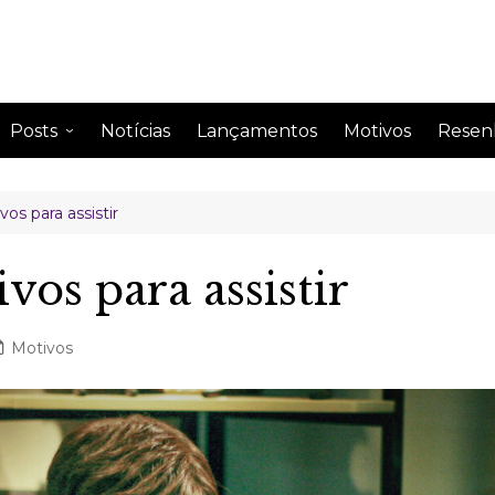
Posts
Notícias
Lançamentos
Motivos
Resen
Anime
Drama
vos para assistir
Comentando
Drama
Curiosidades
Drama
vos para assistir
Impressão semanal
Drama
Leitura
Drama
Motivos
Perfil de famosos
Citações