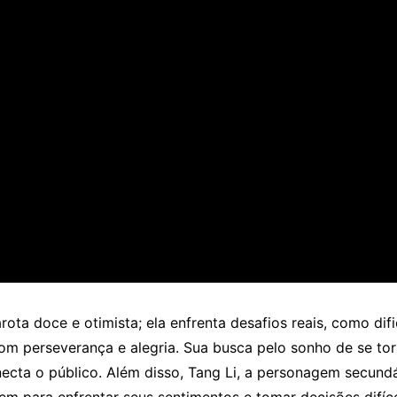
rota doce e otimista; ela enfrenta desafios reais, como dif
om perseverança e alegria. Sua busca pelo sonho de se to
onecta o público. Além disso, Tang Li, a personagem secund
para enfrentar seus sentimentos e tomar decisões difíce