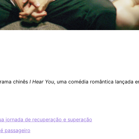
 drama chinês
I Hear You
, uma comédia romântica lançada e
ua jornada de recuperação e superação
é passageiro