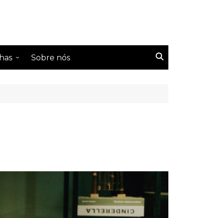
has
Sobre nós
s Tailândeses
s Coreanos
s Chineses
s Taiwaneses
s japoneses