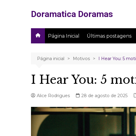
Ir
para
Doramatica Doramas
o
conteúdo
Página Inicial
Últimas postagens
Página inicial
Motivos
I Hear You: 5 moti
I Hear You: 5 moti
Alice Rodrigues
28 de agosto de 2025