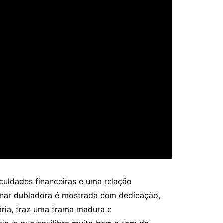
iculdades financeiras e uma relação
rnar dubladora é mostrada com dedicação,
ária, traz uma trama madura e
is, o que equilibra muito bem o tom do