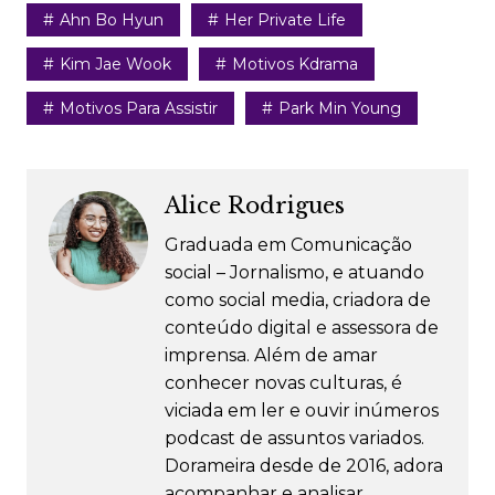
Ahn Bo Hyun
Her Private Life
Kim Jae Wook
Motivos Kdrama
Motivos Para Assistir
Park Min Young
Alice Rodrigues
Graduada em Comunicação
social – Jornalismo, e atuando
como social media, criadora de
conteúdo digital e assessora de
imprensa. Além de amar
conhecer novas culturas, é
viciada em ler e ouvir inúmeros
podcast de assuntos variados.
Dorameira desde de 2016, adora
acompanhar e analisar