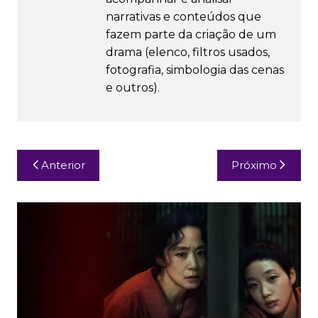
narrativas e conteúdos que
fazem parte da criação de um
drama (elenco, filtros usados,
fotografia, simbologia das cenas
e outros).
Navegação
Anterior
Próximo
de
Post