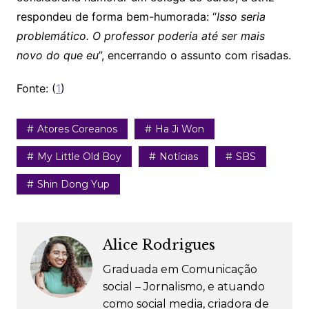
respondeu de forma bem-humorada: “
Isso seria
problemático. O professor poderia até ser mais
novo do que eu
”, encerrando o assunto com risadas.
Fonte: (
1
)
Atores Coreanos
Ha Ji Won
My Little Old Boy
Notícias
SBS
Shin Dong Yup
Alice Rodrigues
Graduada em Comunicação
social – Jornalismo, e atuando
como social media, criadora de