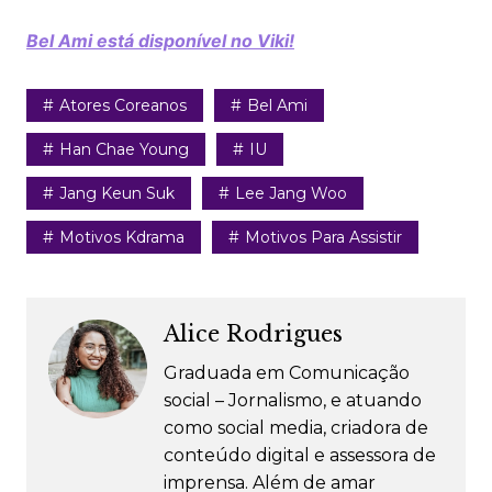
Bel Ami está disponível no Viki!
Atores Coreanos
Bel Ami
Han Chae Young
IU
Jang Keun Suk
Lee Jang Woo
Motivos Kdrama
Motivos Para Assistir
Alice Rodrigues
Graduada em Comunicação
social – Jornalismo, e atuando
como social media, criadora de
conteúdo digital e assessora de
imprensa. Além de amar