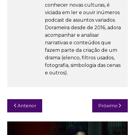
conhecer novas culturas, é
viciada em ler e ouvir inúmeros
podcast de assuntos variados.
Dorameira desde de 2016, adora
acompanhar e analisar
narrativas e conteúdos que
fazem parte da criação de um
drama (elenco, filtros usados,
fotografia, simbologia das cenas
e outros).
Navegação
Anterior
Próximo
de
Post