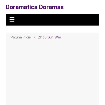
Ir
Doramatica Doramas
para
o
conteúdo
Página inicial
Zhou Jun Wei