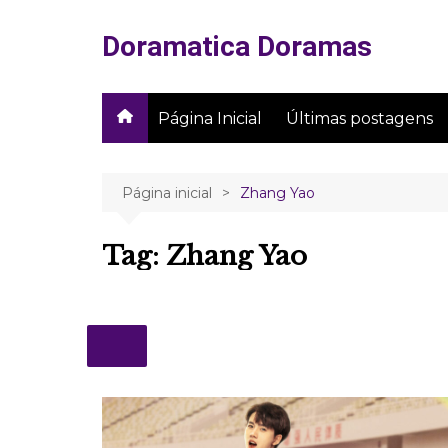
Ir
para
Doramatica Doramas
o
conteúdo
Página Inicial
Últimas postagens
Página inicial
Zhang Yao
Tag:
Zhang Yao