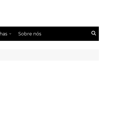
has
Sobre nós
s Tailândeses
s Coreanos
s Chineses
s Taiwaneses
s japoneses