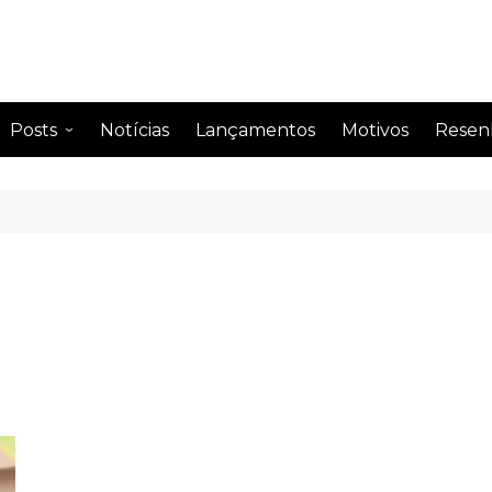
Posts
Notícias
Lançamentos
Motivos
Resen
Anime
Drama
Comentando
Drama
Curiosidades
Drama
Impressão semanal
Drama
Leitura
Drama
Perfil de famosos
Citações