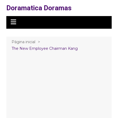
Ir
Doramatica Doramas
para
o
conteúdo
Página inicial
The New Employee Chairman Kang