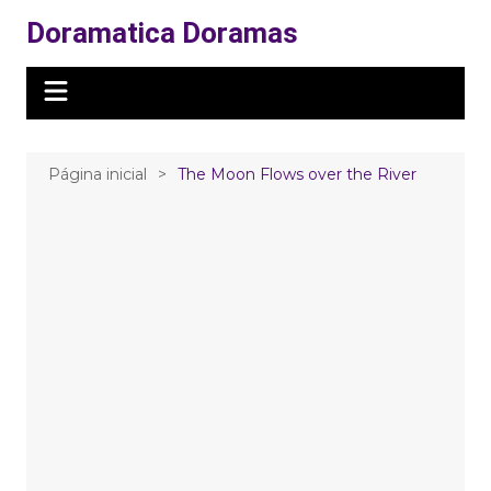
Ir
Doramatica Doramas
para
o
conteúdo
Página inicial
The Moon Flows over the River