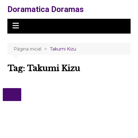
Ir
Doramatica Doramas
para
o
conteúdo
Página inicial
Takumi Kizu
Tag:
Takumi Kizu