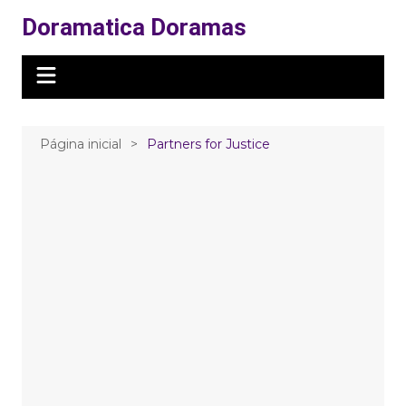
Ir
Doramatica Doramas
para
o
conteúdo
Página inicial
Partners for Justice