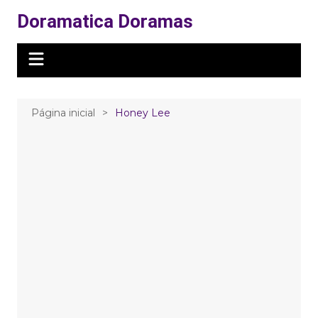
Ir
Doramatica Doramas
para
o
conteúdo
Página inicial
Honey Lee