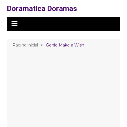
Ir
Doramatica Doramas
para
o
conteúdo
Página inicial
Genie Make a Wish