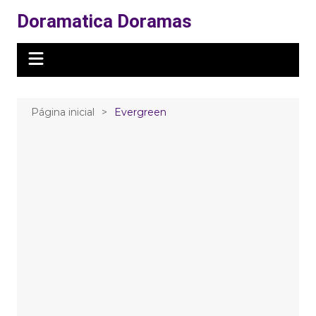
Ir
Doramatica Doramas
para
o
conteúdo
Página inicial
Evergreen