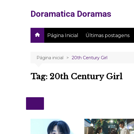
Ir
para
Doramatica Doramas
o
conteúdo
Página Inicial
Últimas postagens
Página inicial
20th Century Girl
Tag:
20th Century Girl