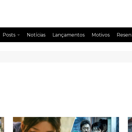
Posts
Notícias
Lançamentos
Motivos
Resen
Anime
Drama
Comentando
Drama
Curiosidades
Drama
Impressão semanal
Drama
Leitura
Drama
Perfil de famosos
Citações