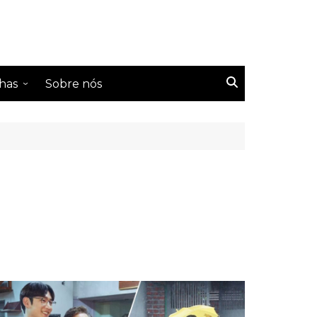
has
Sobre nós
s Tailândeses
s Coreanos
s Chineses
s Taiwaneses
s japoneses