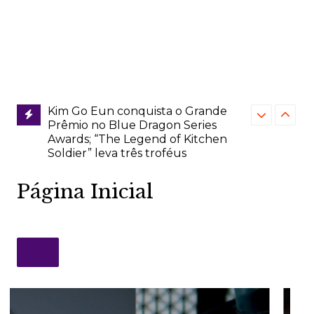
Kim Go Eun conquista o Grande
Prêmio no Blue Dragon Series
Awards; “The Legend of Kitchen
Soldier” leva três troféus
Park Hae So
“Better Late Than Single” vence o
vencem o pr
prêmio de Melhor Programa de
no Blue Dra
Variedades no Blue Dragon Series
Awards
Página Inicial