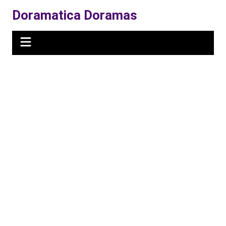
Ir
Doramatica Doramas
para
o
conteúdo