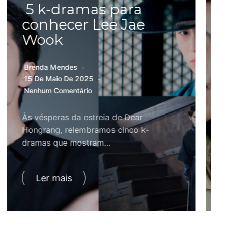
5 k-dramas para
conhecer Shin Ye
Eun
Brenda Mendes
11 De Setembro De 2025
Nenhum Comentário
Para quem deseja conhecer melhor
Shin Ye Eun, reunimos cinco dramas
que…
Ler mais