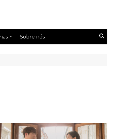
has
Sobre nós
s Tailândeses
s Coreanos
s Chineses
s Taiwaneses
s japoneses