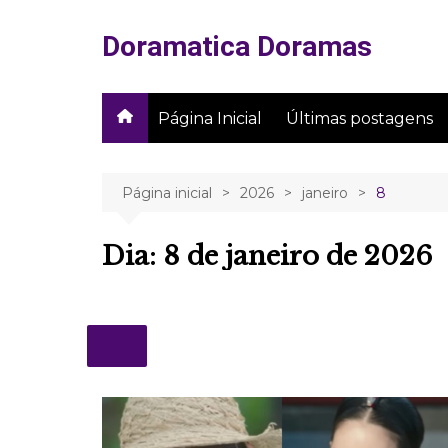
Ir
para
Doramatica Doramas
o
conteúdo
Página Inicial
Últimas postagens
Página inicial
2026
janeiro
8
Dia:
8 de janeiro de 2026