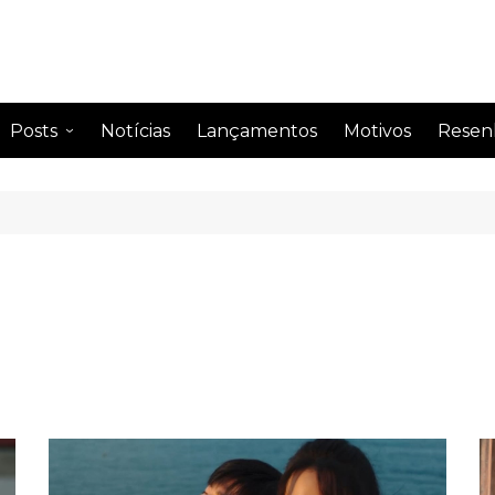
Posts
Notícias
Lançamentos
Motivos
Resen
Anime
Drama
Comentando
Drama
Curiosidades
Drama
Impressão semanal
Drama
Leitura
Drama
Perfil de famosos
Citações